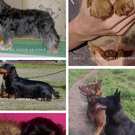
COCTAIL GOOD AS GOLD
ROYAL COCTAIL AINUTLAATUI
COCTAIL INFERNAALINEN
HTI