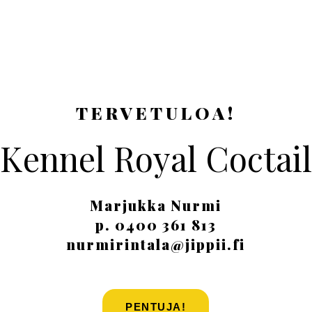
TERVETULOA!
Kennel Royal Coctail
Marjukka Nurmi
p. 0400 361 813
nurmirintala@jippii.fi
PENTUJA!